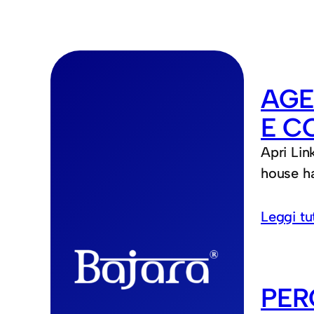
AGE
E C
Apri Lin
house ha
Leggi tu
PER