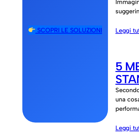
Immagina
suggerim
SCOPRI LE SOLUZIONI
Leggi tu
5 M
STA
Secondo 
una cosa
perform
Leggi tu