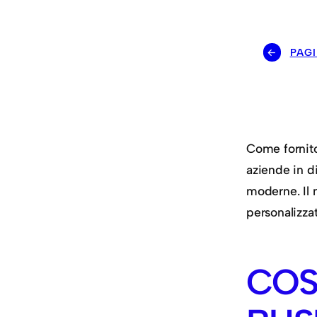
←
PAG
Come fornitor
aziende in di
moderne. Il 
personalizzate
COS