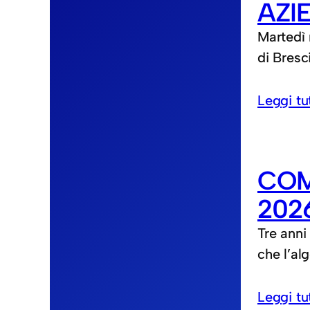
AZI
Martedì 
di Bresc
Leggi tu
COM
202
Tre anni
che l’al
Leggi tu